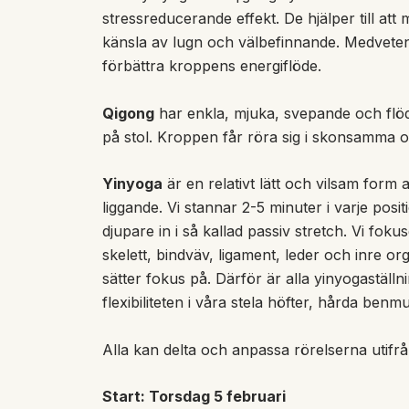
stressreducerande effekt. De hjälper till at
känsla av lugn och välbefinnande. Medveten a
förbättra kroppens energiflöde.
Qigong
har enkla, mjuka, svepande och flöda
på stol. Kroppen får röra sig i skonsamma oc
Yinyoga
är en relativt lätt och vilsam form 
liggande. Vi stannar 2-5 minuter i varje pos
djupare in i så kallad passiv stretch.
Vi fokus
skelett, bindväv, ligament, leder och inre o
sätter fokus på. Därför är alla yinyogaställn
flexibiliteten i våra stela höfter, hårda ben
Alla kan delta och anpassa rörelserna utifr
Start: Torsdag 5 februari