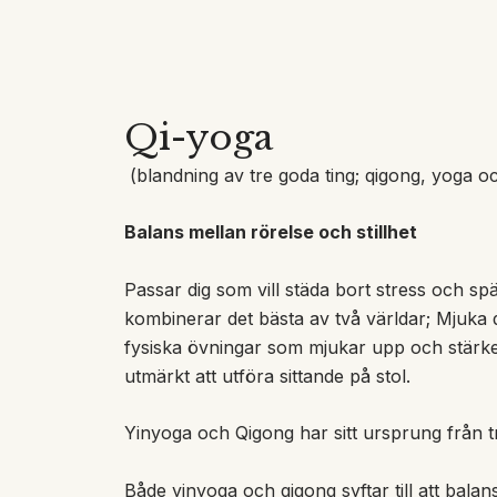
Qi-yoga
(blandning av tre goda ting; qigong, yoga o
Balans mellan rörelse och stillhet
Passar dig som vill städa bort stress och s
kombinerar det bästa av två världar; Mjuka 
fysiska övningar som mjukar upp och stärker
utmärkt att utföra sittande på stol.
Yinyoga och Qigong har sitt ursprung från tra
Både yinyoga och qigong syftar till att bal