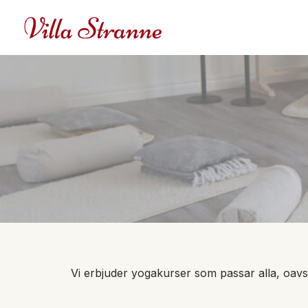
Hoppa
till
innehåll
Vi erbjuder yogakurser som passar alla, oavs