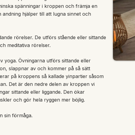
t minska spänningar i kroppen och främja en
ndning hjälper till att lugna sinnet och
nde rörelser. De utförs stående eller sittande
h meditativa rörelser.
av yoga. Övningarna utförs sittande eller
ition, slappnar av och kommer på så sätt
erar på kroppens så kallade yinpartier såsom
rgan. Det är den nedre delen av kroppen vi
ingar sittande eller liggande. Den ökar
muskler och gör hela ryggen mer böjlig.
ån sin förmåga.