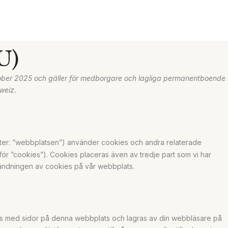
U)
Consent
Consent
Consent
Consent
Alter
Statis
Markn
ber 2025 och gäller för medborgare och lagliga permanentboende 
to
to
to
to
weiz.
service
service
service
service
google-
google-
facebook
Övrigt
fonts
maps
er: ”webbplatsen”) använder cookies och andra relaterade
k för ”cookies”). Cookies placeras även av tredje part som vi har
vändningen av cookies på vår webbplats.
mans med sidor på denna webbplats och lagras av din webbläsare på