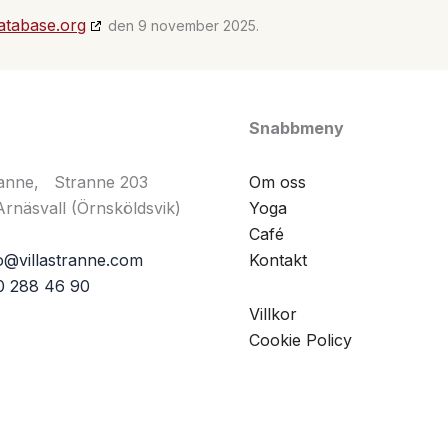
atabase.org
den 9 november 2025.
Snabbmeny
tranne, Stranne 203
Om oss
rnäsvall (Örnsköldsvik)
Yoga
Café
o@villastranne.com
Kontakt
0 288 46 90
Villkor
Cookie Policy