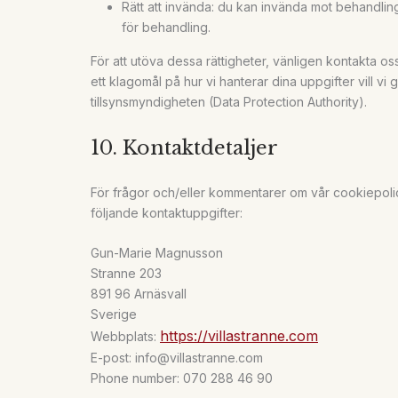
Rätt att invända: du kan invända mot behandling
för behandling.
För att utöva dessa rättigheter, vänligen kontakta o
ett klagomål på hur vi hanterar dina uppgifter vill vi 
tillsynsmyndigheten (Data Protection Authority).
10. Kontaktdetaljer
För frågor och/eller kommentarer om vår cookiepol
följande kontaktuppgifter:
Gun-Marie Magnusson
Stranne 203
891 96 Arnäsvall
Sverige
https://villastranne.com
Webbplats:
E-post:
info@
villastranne.com
Phone number: 070 288 46 90