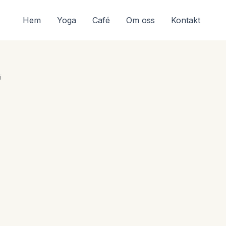
Hem
Yoga
Café
Om oss
Kontakt
nativ
tik
adsföring
i